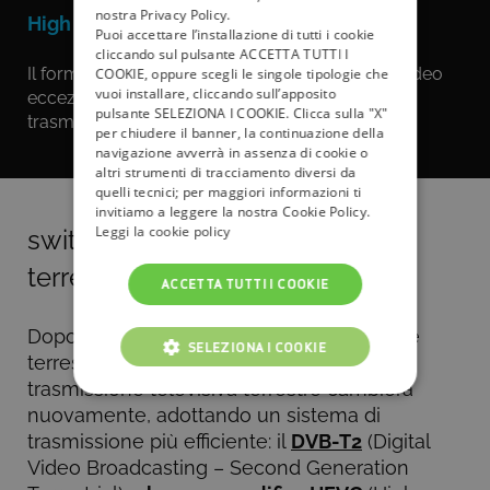
nostra Privacy Policy.
High Efficiency Video Coding
Puoi accettare l’installazione di tutti i cookie
cliccando sul pulsante ACCETTA TUTTI I
Il formato video ad alta efficienza, per audio e video
COOKIE, oppure scegli le singole tipologie che
vuoi installare, cliccando sull’apposito
eccezionali; pensato appositamente per le
pulsante SELEZIONA I COOKIE. Clicca sulla "X"
trasmissioni in alta risoluzione (
4K UHD
).
per chiudere il banner, la continuazione della
navigazione avverrà in assenza di cookie o
altri strumenti di tracciamento diversi da
quelli tecnici; per maggiori informazioni ti
invitiamo a leggere la nostra Cookie Policy.
Leggi la cookie policy
switch off verso il nuovo digitale
terrestre (DVB-T2)
ACCETTA TUTTI I COOKIE
Dopo il passaggio dall'analogico al digitale
SELEZIONA I COOKIE
terrestre (2008-2012), la modalità di
trasmissione televisiva terrestre cambierà
COOKIE TECNICI
nuovamente, adottando un sistema di
trasmissione più efficiente: il
DVB-T2
(Digital
COOKIE ANALITICI
Video Broadcasting – Second Generation
COOKIE DI PROFILAZIONE