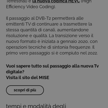
Terrestrial) e
la nuova codifica HEVC
(High
Efficiency Video Coding).
Il passaggio al DVB-T2 permetterà alle
Cookie tecnici
Cookie analitici
emittenti TV di continuare a trasmettere la
Cookie di profilazione
stessa quantità di canali, aumentandone
risoluzione e qualità. La transizione verso il
Questi cookie sono necessari per il corretto
nuovo formato è iniziata a gennaio 2020, con
funzionamento del nostro sito e non possono
essere disattivati. Vengono impostati solo in
operazioni tecniche di sintonia frequenze. Il
risposta ad azioni da te effettuate nel corso della
primo vero passaggio si è compiuto nel 2022.
navigazione, che costituiscono una richiesta di
servizi ai sensi di legge, come la corretta
visualizzazione del sito e dei suoi contenuti.
Inoltre, ti permetteranno di navigare sul sito
Vuoi sapere tutto sul passaggio alla nuova Tv
ricordando le scelte e in base ai criteri da te
digitale?
selezionati (es. lingua, prodotti presenti nel
carrello). È possibile impostare il browser per
Visita il sito del MISE
bloccare i cookie tecnici o essere avvisati
riguardo alla loro installazione, ma in tal caso
alcune parti del sito non funzioneranno
scopri di più
correttamente. Questi cookie non archiviano, di
norma, dati personali.
Provider /
Nome
Scadenza
Descrizione
tempi e modalità degli
Dominio