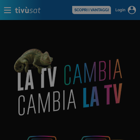
Alert
scopri di più >
SCOPRI I VANTAGGI
Login