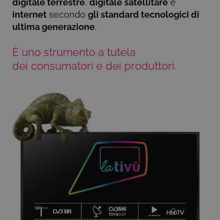
digitale terrestre
,
digitale satellitare
e
internet
secondo
gli standard tecnologici di
ultima generazione
.
È uno strumento a tutela
dei consumatori e dei produttori.