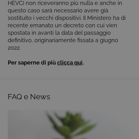
Google
HEVC) non riceveranno più nulla e anche in
Analytics
questo caso sarà necessario avere già
associato.
sostituito i vecchi dispositivi. Il Ministero ha di
CookieScriptConsent
6 mesi
Questo cook
CookieScript
viene
.lativu.tv
recente emanato un decreto con cui vien
utilizzato dal
spostata in avanti la data del passaggio
servizio
Cookie-
definitivo, originariamente fissata a giugno
Script.com p
ricordare le
2022.
preferenze d
consenso su
cookie dei
Per saperne di più
clicca qui
.
visitatori. È
necessario c
il banner dei
cookie di
Cookie-
Script.com
funzioni
correttament
FAQ e News
_dc_gtm_UA-
.lativu.tv
57
Questo cook
80843116-1
secondi
è associato a
siti che
utilizzano
Google Tag
Manager per
caricare altri
script e codi
in una pagin