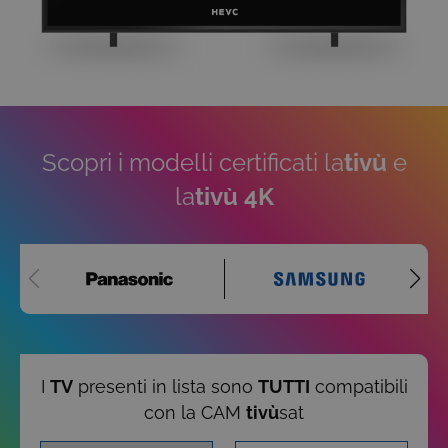
Scopri i modelli certificati la
tivù
e
la
tivù 4K
I
TV
presenti in lista sono
TUTTI
compatibili
con la CAM
tivù
sat