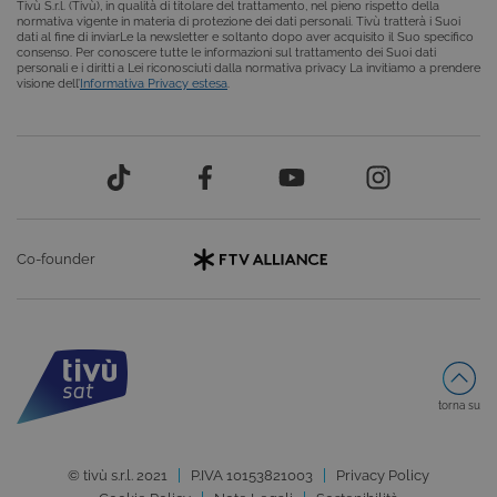
Tivù S.r.l. (Tivù), in qualità di titolare del trattamento, nel pieno rispetto della
viene utilizzato
normativa vigente in materia di protezione dei dati personali. Tivù tratterà i Suoi
da Google
dati al fine di inviarLe la newsletter e soltanto dopo aver acquisito il Suo specifico
Analytics per
consenso. Per conoscere tutte le informazioni sul trattamento dei Suoi dati
mantenere lo
personali e i diritti a Lei riconosciuti dalla normativa privacy La invitiamo a prendere
stato della
visione dell’
Informativa Privacy estesa
.
sessione.
_ga_9H6H0W6ZT1
.lativu.tv
2 anni
Questo cookie
viene utilizzato
da Google
Analytics per
mantenere lo
stato della
sessione.
_ga
2 anni
Questo nome
Google
Co-founder
di cookie è
LLC
associato a
.lativu.tv
Google
Universal
Analytics, che è
un
aggiornamento
significativo del
servizio di
analisi più
torna su
comunemente
utilizzato da
Google. Questo
cookie viene
© tivù s.r.l. 2021
P.IVA 10153821003
Privacy Policy
utilizzato per
distinguere