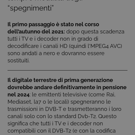
“spegnimenti”
_dc_gtm_UA-126498-
.lativu.tv
57
Questo cook
11
secondi
è associato a
siti che
utilizzano
Google Tag
Il primo passaggio è stato nel corso
Manager per
dell’autunno del 2021:
dopo questa scadenza
caricare altri
script e codi
tutti i TV e i decoder non in grado di
in una pagin
Laddove vie
decodificare i canali HD (quindi l'MPEG4 AVC)
utilizzato, p
sono andati a nero e dovranno essere
essere
considerato
sostituiti.
come
strettamente
necessario
poiché senz
di esso, altri
Il digitale terrestre di prima generazione
script
potrebbero
dovrebbe andare definitivamente in pensione
non
nel 2024
: le emittenti televisive (come Rai,
funzionare
correttament
Mediaset, la7 o le locali) spegneranno le
La fine del
nome è un
trasmissioni in DVB-T e trasmetteranno i loro
numero
canali solo con lo standard Dvb-T2. Questo
univoco che 
anche un
significa che tutti i TV e i decoder non
identificator
per un
compatibili con il DVB-T2 (e con la codifica
account